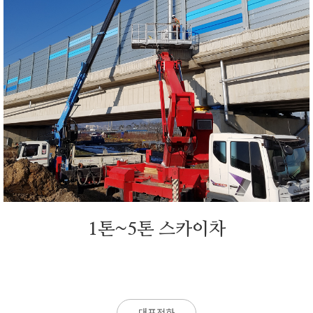
1톤~5톤 스카이차