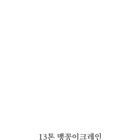
13톤 맹꽁이크레인