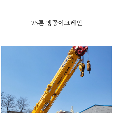
25톤 맹꽁이크레인